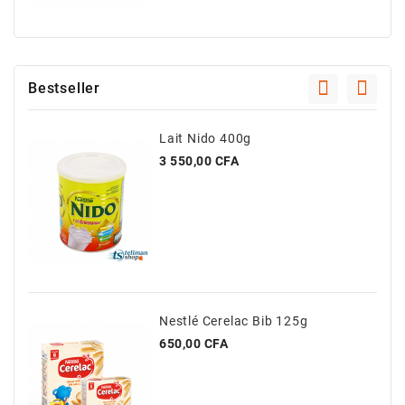
Bestseller
Lait Nido 400g
Prix
3 550,00 CFA
Nestlé Cerelac Bib 125g
Prix
650,00 CFA