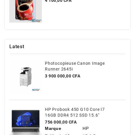
Prix
4 100,00 CFA
Latest
Photocopieuse Canon Image
Runner 2645i
Prix
3 900 000,00 CFA
HP Probook 450 G10 Core I7
16GB DDR4 512 SSD 15.6''
Prix
756 000,00 CFA
Marque
HP