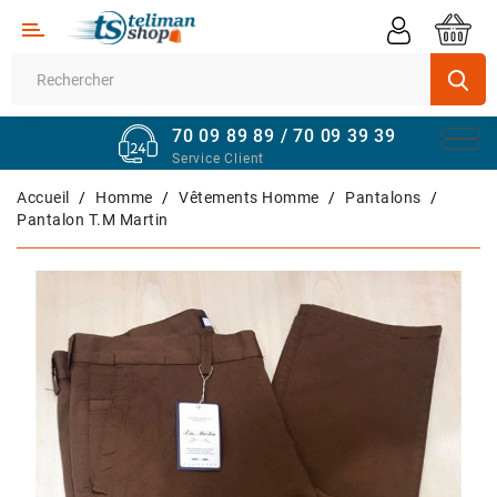
Catégorie
Supermarché
70 09 89 89 / 70 09 39 39
Véhicules
Service Client
Quincaillerie
Accueil
Homme
Vêtements Homme
Pantalons
Pantalon T.m Martin
Informatique
Sport
Et
Fitness
Maison
Et
Bureau
Téléphones