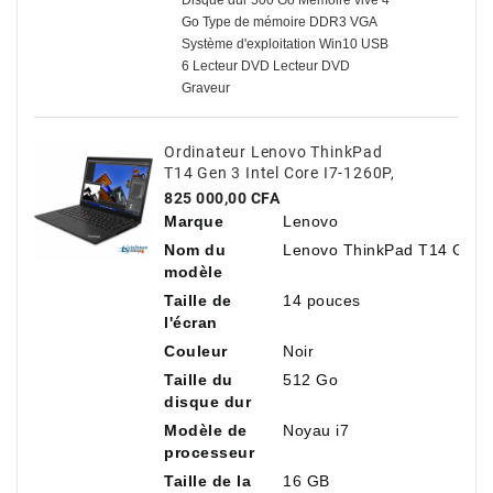
Disque dur 500 Go Mémoire vive 4
Go Type de mémoire DDR3 VGA
Système d'exploitation Win10 USB
6 Lecteur DVD Lecteur DVD
Graveur
Ordinateur Lenovo ThinkPad
T14 Gen 3 Intel Core I7-1260P,
14" Antireflet, 16 Go De RAM,
Prix
825 000,00 CFA
512 Go De SSD NVMe
Marque
Lenovo
Nom du
Lenovo ThinkPad T14 Gen 
modèle
Taille de
14 pouces
l'écran
Couleur
Noir
Taille du
512 Go
disque dur
Modèle de
Noyau i7
processeur
Taille de la
16 GB