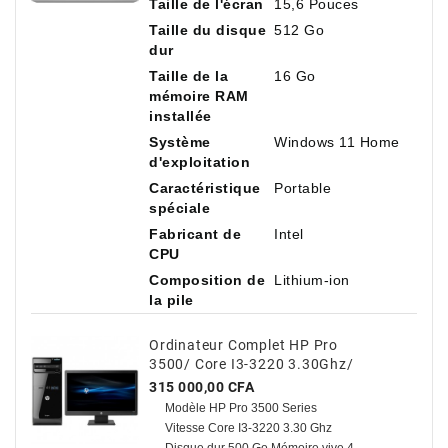
Taille de l'écran
15,6 Pouces
Taille du disque
512 Go
dur
Taille de la
16 Go
mémoire RAM
installée
Système
Windows 11 Home
d'exploitation
Caractéristique
Portable
spéciale
Fabricant de
Intel
CPU
Composition de
Lithium-ion
la pile
Ordinateur Complet HP Pro
3500/ Core I3-3220 3.30Ghz/
500 Go HDD / 4 Go Avec TVA
Prix
315 000,00 CFA
Modèle HP Pro 3500 Series
Vitesse Core I3-3220 3.30 Ghz