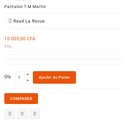
Et
Pantalon T.m Martin
Jouets
Santé
Read La Revue
Et
Beauté
10 000,00 CFA
TTC
Qty
Ajouter Au Panier
COMPARER