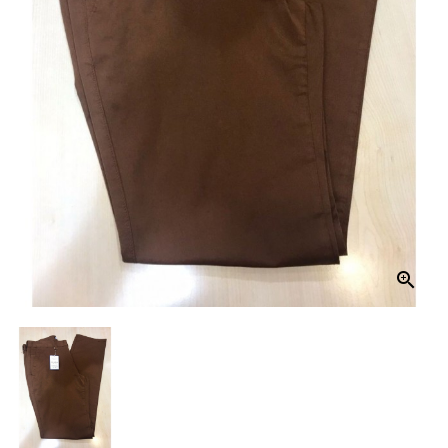
Et
Tablettes
Électroménager
Electronique
High-
Tech,
Audio,
TV
Homme

Femme
Bébé
Véhicules
Jeux