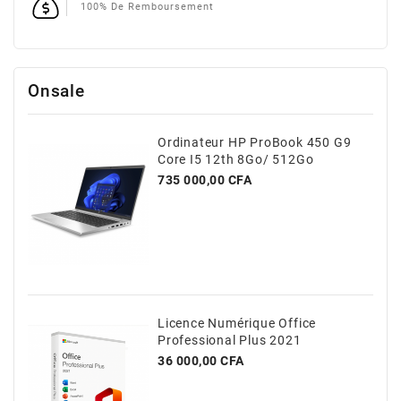
100% De Remboursement
Onsale
Ordinateur HP ProBook 450 G9
Core I5 12th 8Go/ 512Go
Prix
735 000,00 CFA
Licence Numérique Office
Professional Plus 2021
Prix
36 000,00 CFA