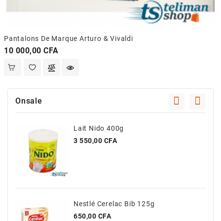
Pantalons De Marque Arturo & Vivaldi
Prix
10 000,00 CFA
Onsale
Lait Nido 400g
Prix
3 550,00 CFA
Nestlé Cerelac Bib 125g
Prix
650,00 CFA