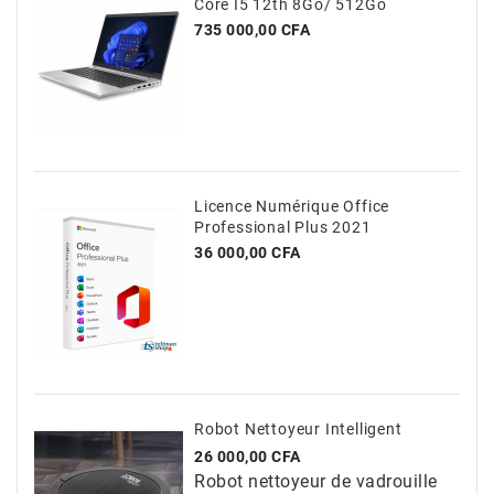
Core I5 12th 8Go/ 512Go
Prix
735 000,00 CFA
Licence Numérique Office
Professional Plus 2021
Prix
36 000,00 CFA
Robot Nettoyeur Intelligent
Prix
26 000,00 CFA
Robot nettoyeur de vadrouille