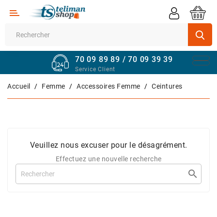
Catégorie
Supermarché
70 09 89 89 / 70 09 39 39
Véhicules
Service Client
Quincaillerie
Accueil
Femme
Accessoires Femme
Ceintures
Informatique
Sport
Et
Veuillez nous excuser pour le désagrément.
Fitness
Effectuez une nouvelle recherche
Maison

Et
Bureau
Téléphones