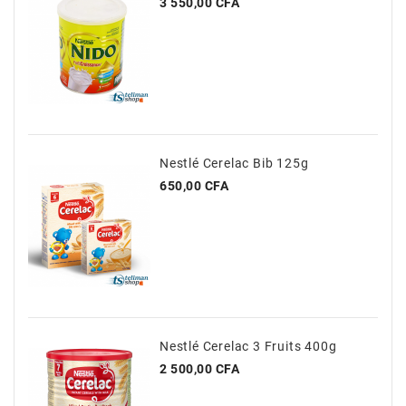
Prix
3 550,00 CFA
Nestlé Cerelac Bib 125g
Prix
650,00 CFA
Nestlé Cerelac 3 Fruits 400g
Prix
2 500,00 CFA