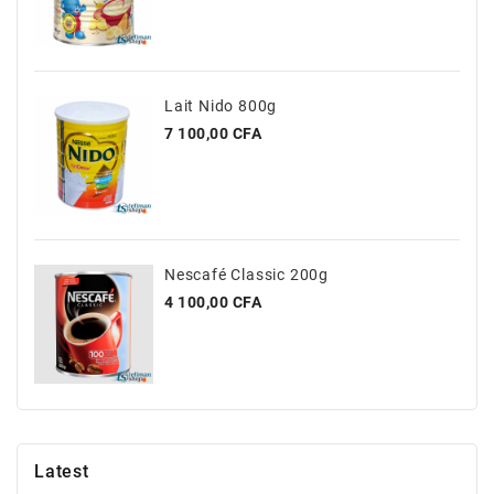
Et
Jouets
Santé
Et
Lait Nido 800g
Beauté
Prix
7 100,00 CFA
Nescafé Classic 200g
Prix
4 100,00 CFA
Latest