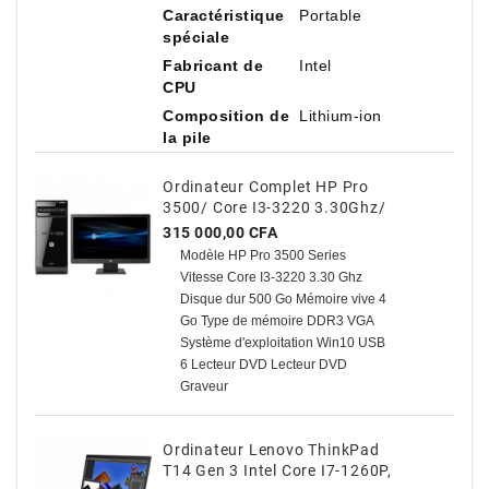
Caractéristique
Portable
spéciale
Fabricant de
Intel
CPU
Composition de
Lithium-ion
la pile
Ordinateur Complet HP Pro
3500/ Core I3-3220 3.30Ghz/
500 Go HDD / 4 Go Avec TVA
Prix
315 000,00 CFA
Modèle HP Pro 3500 Series
Vitesse Core I3-3220 3.30 Ghz
Disque dur 500 Go Mémoire vive 4
Go Type de mémoire DDR3 VGA
Système d'exploitation Win10 USB
6 Lecteur DVD Lecteur DVD
Graveur
Ordinateur Lenovo ThinkPad
T14 Gen 3 Intel Core I7-1260P,