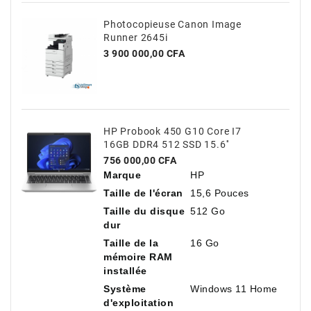
Photocopieuse Canon Image
Runner 2645i
Prix
3 900 000,00 CFA
HP Probook 450 G10 Core I7
16GB DDR4 512 SSD 15.6''
Prix
756 000,00 CFA
Marque
HP
Taille de l'écran
15,6 Pouces
Taille du disque
512 Go
dur
Taille de la
16 Go
mémoire RAM
installée
Système
Windows 11 Home
d'exploitation