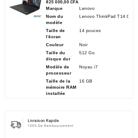
14" Antireflet, 16 Go De RAM,
Prix
825 000,00 CFA
512 Go De SSD NVMe
Marque
Lenovo
Nom du
Lenovo ThinkPad T14 Gen 
modèle
Taille de
14 pouces
l'écran
Couleur
Noir
Taille du
512 Go
disque dur
Modèle de
Noyau i7
processeur
Taille de la
16 GB
mémoire RAM
installée
Livraison Rapide
100% De Remboursement