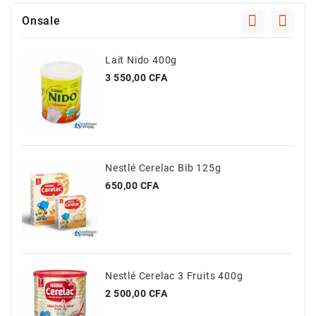
Et
Tablettes
Onsale
Électroménager
Lait Nido 400g
Electronique
Prix
3 550,00 CFA
High-
Tech,
Audio,
TV
Nestlé Cerelac Bib 125g
Homme
Prix
650,00 CFA
Femme
Bébé
Véhicules
Nestlé Cerelac 3 Fruits 400g
Prix
2 500,00 CFA
Jeux