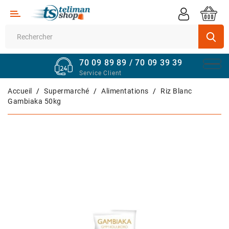
Catégorie
Supermarché
70 09 89 89 / 70 09 39 39
Véhicules
Service Client
Quincaillerie
Accueil
Supermarché
Alimentations
Riz Blanc
Gambiaka 50kg
Informatique
Sport
Et
Fitness
Maison
Et
Bureau
Téléphones