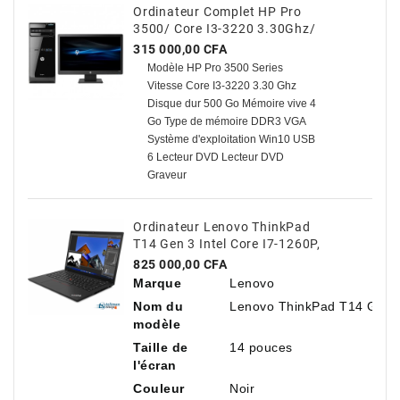
Ordinateur Complet HP Pro
3500/ Core I3-3220 3.30Ghz/
500 Go HDD / 4 Go Avec TVA
Prix
315 000,00 CFA
Modèle HP Pro 3500 Series
Vitesse Core I3-3220 3.30 Ghz
Disque dur 500 Go Mémoire vive 4
Go Type de mémoire DDR3 VGA
Système d'exploitation Win10 USB
6 Lecteur DVD Lecteur DVD
Graveur
Ordinateur Lenovo ThinkPad
T14 Gen 3 Intel Core I7-1260P,
14" Antireflet, 16 Go De RAM,
Prix
825 000,00 CFA
512 Go De SSD NVMe
Marque
Lenovo
Nom du
Lenovo ThinkPad T14 Gen 
modèle
Taille de
14 pouces
l'écran
Couleur
Noir