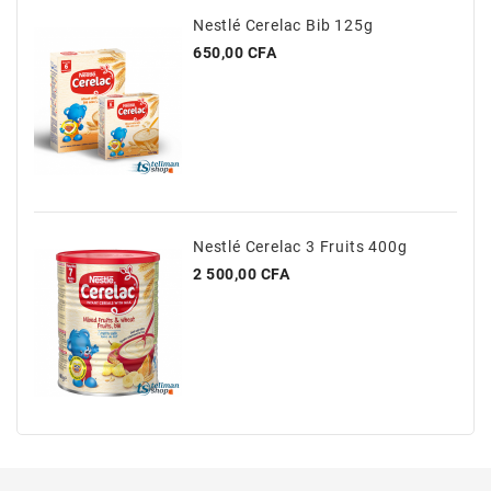
Nestlé Cerelac Bib 125g
Prix
650,00 CFA
Nestlé Cerelac 3 Fruits 400g
Prix
2 500,00 CFA