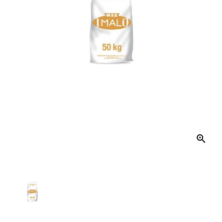
Et
Tablettes
Électroménager
Electronique
High-
Tech,
Audio,
TV
Homme

Femme
Bébé
Véhicules
Jeux