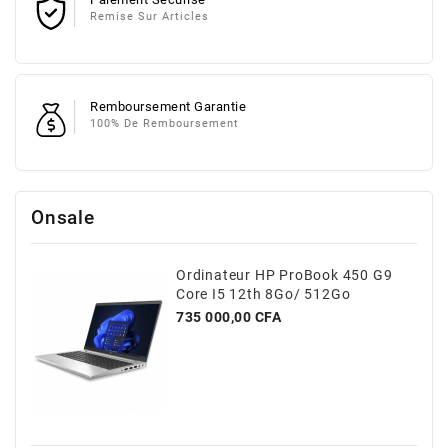
Remise Sur Articles
Remboursement Garantie
100% De Remboursement
Onsale
Ordinateur HP ProBook 450 G9
Core I5 12th 8Go/ 512Go
Prix
735 000,00 CFA