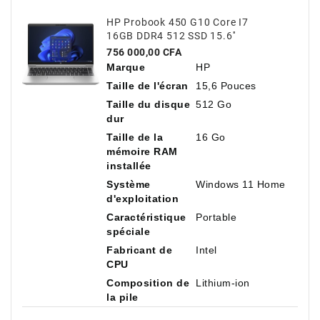
HP Probook 450 G10 Core I7
16GB DDR4 512 SSD 15.6''
Prix
756 000,00 CFA
Marque
HP
Taille de l'écran
15,6 Pouces
Taille du disque
512 Go
dur
Taille de la
16 Go
mémoire RAM
installée
Système
Windows 11 Home
d'exploitation
Caractéristique
Portable
spéciale
Fabricant de
Intel
CPU
Composition de
Lithium-ion
la pile