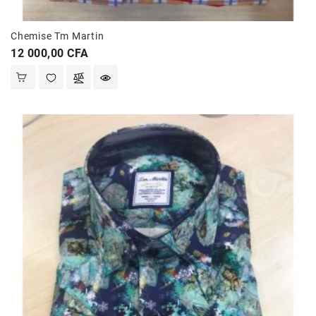
Et
Jouets
Chemise Tm Martin
Santé
Prix
12 000,00 CFA
Et
Beauté