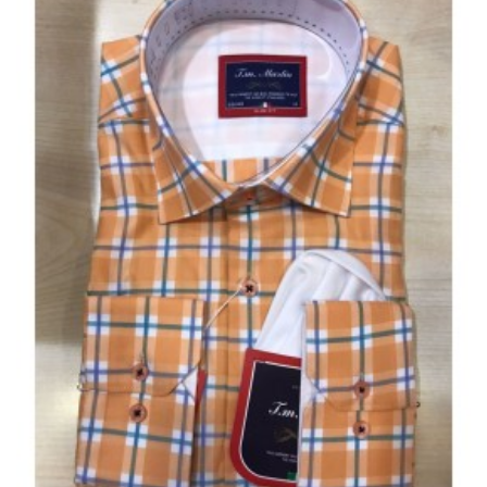
Et
Tablettes
Électroménager
Electronique
High-
Tech,
Audio,
TV
Homme
Femme
Bébé
Véhicules
Jeux