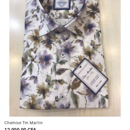
Chemise Tm Martin
Prix
12 000,00 CFA