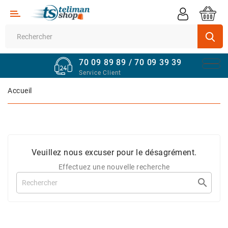
Catégorie
Supermarché
70 09 89 89 / 70 09 39 39
Véhicules
Service Client
Quincaillerie
Accueil
Informatique
Sport
Et
Veuillez nous excuser pour le désagrément.
Fitness
Effectuez une nouvelle recherche
Maison

Et
Bureau
Téléphones