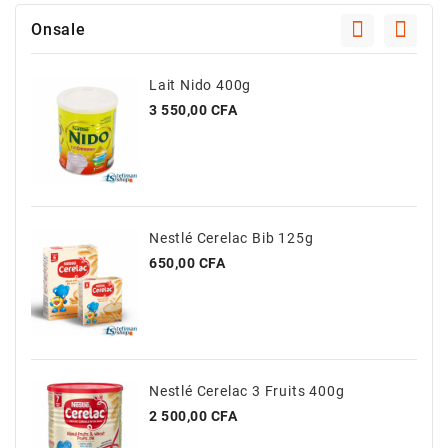
Et
Tablettes
Onsale
Électroménager
Lait Nido 400g
Electronique
Prix
3 550,00 CFA
High-
Tech,
Audio,
TV
Nestlé Cerelac Bib 125g
Homme
Prix
650,00 CFA
Femme
Bébé
Véhicules
Nestlé Cerelac 3 Fruits 400g
Prix
2 500,00 CFA
Jeux