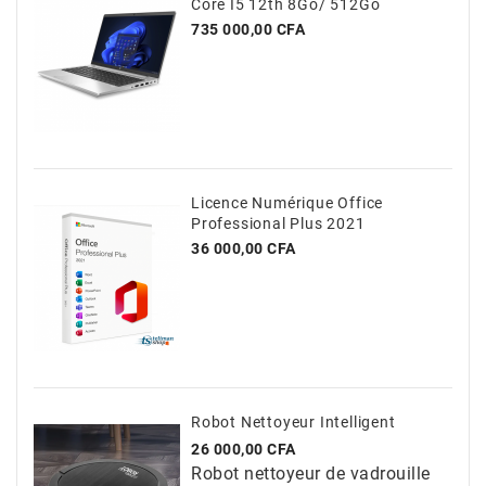
Core I5 12th 8Go/ 512Go
Prix
735 000,00 CFA
Licence Numérique Office
Professional Plus 2021
Prix
36 000,00 CFA
Robot Nettoyeur Intelligent
Prix
26 000,00 CFA
Robot nettoyeur de vadrouille