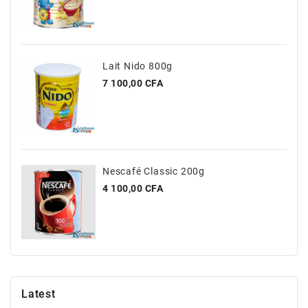
Et
Jouets
Santé
Et
Lait Nido 800g
Beauté
Prix
7 100,00 CFA
Nescafé Classic 200g
Prix
4 100,00 CFA
Latest