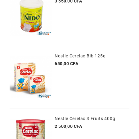
Prix
3 550,00 CFA
Nestlé Cerelac Bib 125g
Prix
650,00 CFA
Nestlé Cerelac 3 Fruits 400g
Prix
2 500,00 CFA