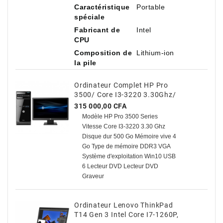
Caractéristique
Portable
spéciale
Fabricant de
Intel
CPU
Composition de
Lithium-ion
la pile
Ordinateur Complet HP Pro
3500/ Core I3-3220 3.30Ghz/
500 Go HDD / 4 Go Avec TVA
Prix
315 000,00 CFA
Modèle HP Pro 3500 Series
Vitesse Core I3-3220 3.30 Ghz
Disque dur 500 Go Mémoire vive 4
Go Type de mémoire DDR3 VGA
Système d'exploitation Win10 USB
6 Lecteur DVD Lecteur DVD
Graveur
Ordinateur Lenovo ThinkPad
T14 Gen 3 Intel Core I7-1260P,