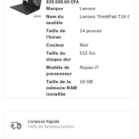
14" Antireflet, 16 Go De RAM,
Prix
825 000,00 CFA
512 Go De SSD NVMe
Marque
Lenovo
Nom du
Lenovo ThinkPad T14 Gen 
modèle
Taille de
14 pouces
l'écran
Couleur
Noir
Taille du
512 Go
disque dur
Modèle de
Noyau i7
processeur
Taille de la
16 GB
mémoire RAM
installée
Livraison Rapide
100% De Remboursement