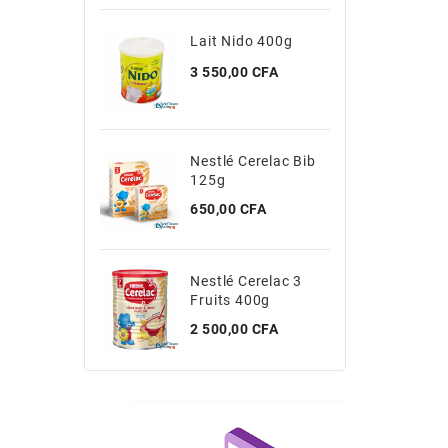
Lait Nido 400g
Lai
Prix
Prix
3 550,00 CFA
7 1
Nestlé Cerelac Bib
Nes
125g
200
Prix
Prix
650,00 CFA
4 1
Nestlé Cerelac 3
Cab
Fruits 400g
Prix
425
Prix
2 500,00 CFA