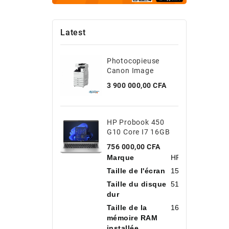
Latest
Photocopieuse
Canon Image
Runner 2645i
Prix
3 900 000,00 CFA
HP Probook 450
G10 Core I7 16GB
DDR4 512 SSD
Prix
756 000,00 CFA
15.6''
Marque
HP
Taille de l'écran
15,6 Pouces
Taille du disque
512 Go
dur
Taille de la
16 Go
mémoire RAM
installée