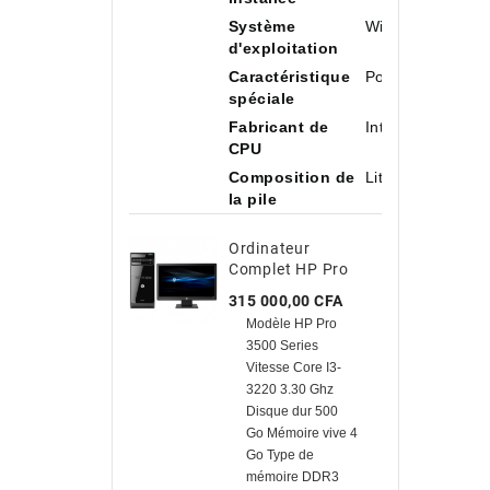
Système
Windows 11 Ho
d'exploitation
Caractéristique
Portable
spéciale
Fabricant de
Intel
CPU
Composition de
Lithium-ion
la pile
Ordinateur
Complet HP Pro
3500/ Core I3-
Prix
315 000,00 CFA
3220 3.30Ghz/ 500
Modèle HP Pro
Go HDD / 4 Go
3500 Series
Avec TVA
Vitesse Core I3-
3220 3.30 Ghz
Disque dur 500
Go Mémoire vive 4
Go Type de
mémoire DDR3