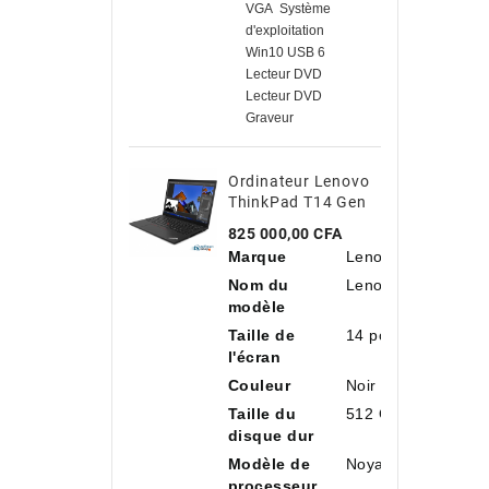
VGA Système
d'exploitation
Win10 USB 6
Lecteur DVD
Lecteur DVD
Graveur
Ordinateur Lenovo
ThinkPad T14 Gen
3 Intel Core I7-
Prix
825 000,00 CFA
1260P, 14"
Marque
Lenovo
Antireflet, 16 Go
De RAM, 512 Go De
Nom du
Lenovo ThinkPad 
SSD NVMe
modèle
Taille de
14 pouces
l'écran
Couleur
Noir
Taille du
512 Go
disque dur
Modèle de
Noyau i7
processeur