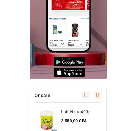
Onsale
Lait Nido 400g
C
Prix
P
3 550,00 CFA
4