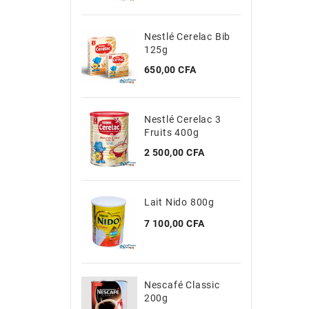
Nestlé Cerelac Bib
R
125g
Prix
P
650,00 CFA
2
Nestlé Cerelac 3
N
Fruits 400g
Prix
P
2 500,00 CFA
2
Lait Nido 800g
Prix
7 100,00 CFA
Nescafé Classic
200g