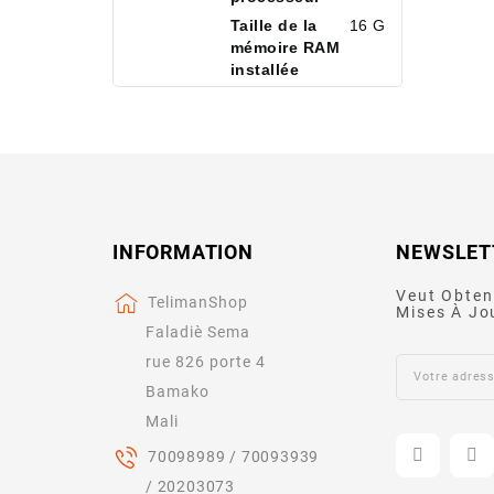
Taille de la
16 GB
mémoire RAM
installée
INFORMATION
NEWSLET
Veut Obten
TelimanShop
Mises À Jo
Faladiè Sema
rue 826 porte 4
Bamako
Mali
70098989 / 70093939
/ 20203073