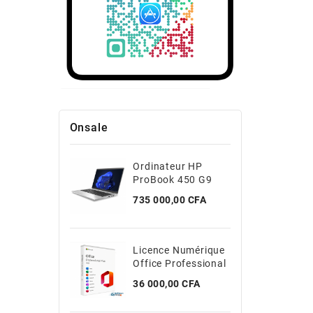
Onsale
Ordinateur HP
ProBook 450 G9
Core I5 12th 8Go/
Prix
735 000,00 CFA
512Go
Licence Numérique
Office Professional
Plus 2021
Prix
36 000,00 CFA