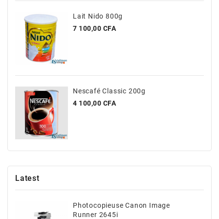
Lait Nido 800g
Prix
7 100,00 CFA
Nescafé Classic 200g
Prix
4 100,00 CFA
Latest
Photocopieuse Canon Image
Runner 2645i