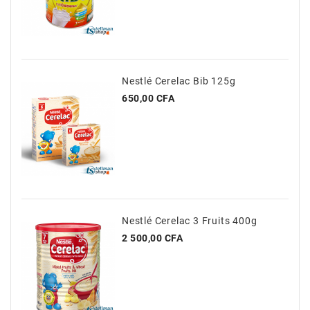
Nestlé Cerelac Bib 125g
Prix
650,00 CFA
Nestlé Cerelac 3 Fruits 400g
Prix
2 500,00 CFA