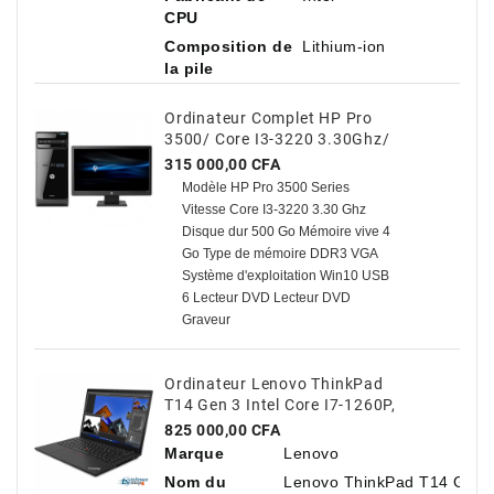
CPU
Composition de
Lithium-ion
la pile
Ordinateur Complet HP Pro
3500/ Core I3-3220 3.30Ghz/
500 Go HDD / 4 Go Avec TVA
Prix
315 000,00 CFA
Modèle HP Pro 3500 Series
Vitesse Core I3-3220 3.30 Ghz
Disque dur 500 Go Mémoire vive 4
Go Type de mémoire DDR3 VGA
Système d'exploitation Win10 USB
6 Lecteur DVD Lecteur DVD
Graveur
Ordinateur Lenovo ThinkPad
T14 Gen 3 Intel Core I7-1260P,
14" Antireflet, 16 Go De RAM,
Prix
825 000,00 CFA
512 Go De SSD NVMe
Marque
Lenovo
Nom du
Lenovo ThinkPad T14 Gen 