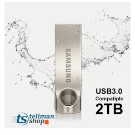
Et
Tablettes
Électroménager
Electronique
High-
Tech,
Audio,
TV
Homme
Femme
Bébé
Véhicules
Jeux