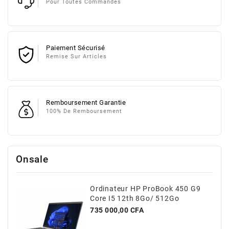
Pour Toutes Commandes
Paiement Sécurisé
Remise Sur Articles
Remboursement Garantie
100% De Remboursement
Onsale
Ordinateur HP ProBook 450 G9
Core I5 12th 8Go/ 512Go
Prix
735 000,00 CFA