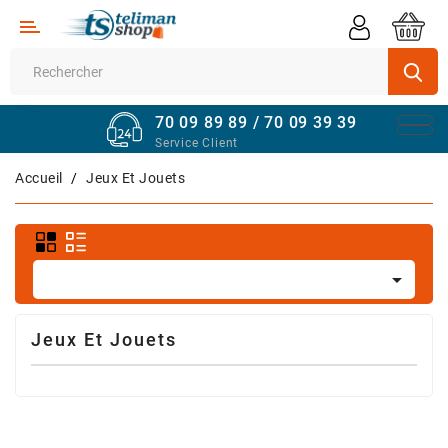
Catégorie
Supermarché
70 09 89 89 / 70 09 39 39
Véhicules
Service Client
Quincaillerie
Accueil
Jeux Et Jouets
Informatique
Sport

Et
Fitness
Jeux Et Jouets
Maison
Et
Bureau
Téléphones