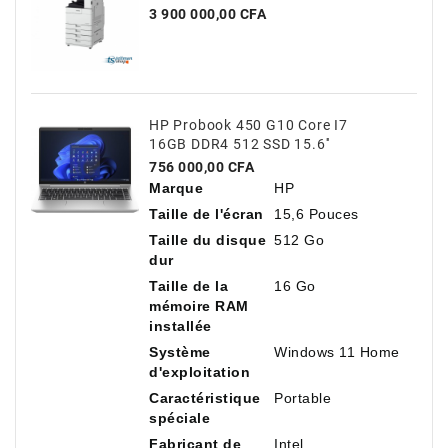
Prix
3 900 000,00 CFA
HP Probook 450 G10 Core I7
16GB DDR4 512 SSD 15.6''
Prix
756 000,00 CFA
Marque
HP
Taille de l'écran
15,6 Pouces
Taille du disque
512 Go
dur
Taille de la
16 Go
mémoire RAM
installée
Système
Windows 11 Home
d'exploitation
Caractéristique
Portable
spéciale
Fabricant de
Intel