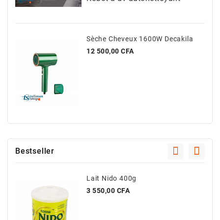
Sèche Cheveux 1600W Decakila
Prix
12 500,00 CFA
Bestseller
Lait Nido 400g
Prix
3 550,00 CFA