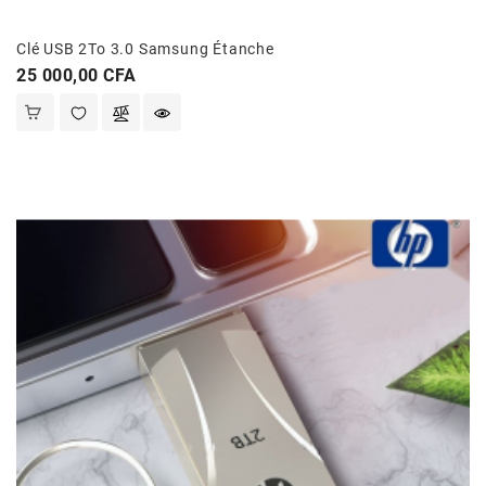
Et
Jouets
Clé USB 2To 3.0 Samsung Étanche
Prix
25 000,00 CFA
Santé
Et
Beauté