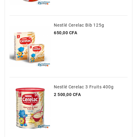
Nestlé Cerelac Bib 125g
Prix
650,00 CFA
Nestlé Cerelac 3 Fruits 400g
Prix
2 500,00 CFA