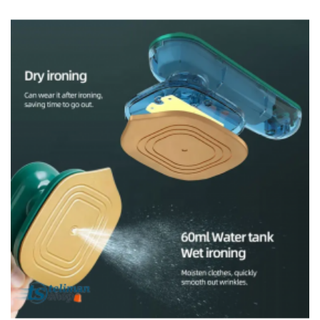
Et
Tablettes
Électroménager
Electronique
High-
Tech,
Audio,
TV
Homme
Femme
Bébé
Véhicules
Jeux