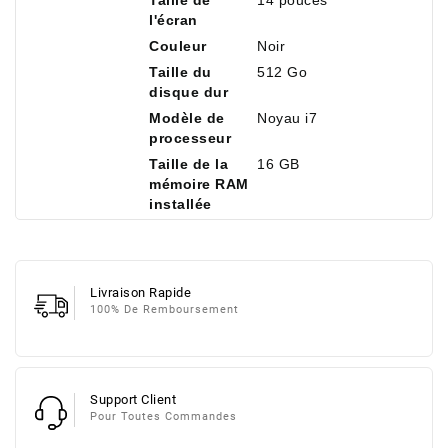
Taille de
14 pouces
l'écran
Couleur
Noir
Taille du
512 Go
disque dur
Modèle de
Noyau i7
processeur
Taille de la
16 GB
mémoire RAM
installée
Livraison Rapide
100% De Remboursement
Support Client
Pour Toutes Commandes