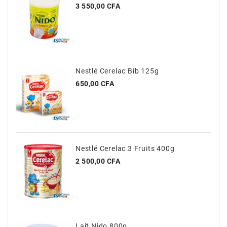
Prix
3 550,00 CFA
Nestlé Cerelac Bib 125g
Prix
650,00 CFA
Nestlé Cerelac 3 Fruits 400g
Prix
2 500,00 CFA
Lait Nido 800g