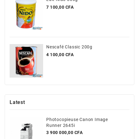
Prix
7 100,00 CFA
Nescafé Classic 200g
Prix
4 100,00 CFA
Latest
Photocopieuse Canon Image
Runner 2645i
Prix
3 900 000,00 CFA