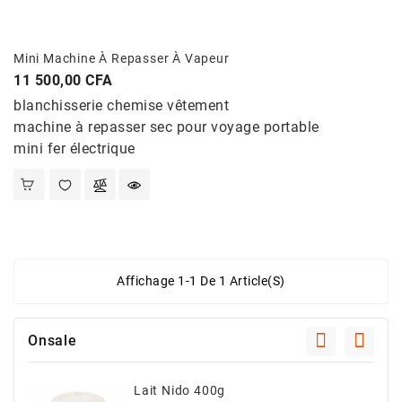
Et
Jouets
Mini Machine À Repasser À Vapeur
Santé
Prix
11 500,00 CFA
Et
Beauté
blanchisserie chemise vêtement
machine à repasser sec pour voyage portable
mini fer électrique
Affichage 1-1 De 1 Article(s)
Onsale
Lait Nido 400g