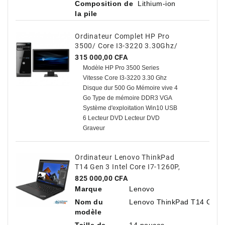
Composition de
Lithium-ion
la pile
Ordinateur Complet HP Pro
3500/ Core I3-3220 3.30Ghz/
500 Go HDD / 4 Go Avec TVA
Prix
315 000,00 CFA
Modèle HP Pro 3500 Series
Vitesse Core I3-3220 3.30 Ghz
Disque dur 500 Go Mémoire vive 4
Go Type de mémoire DDR3 VGA
Système d'exploitation Win10 USB
6 Lecteur DVD Lecteur DVD
Graveur
Ordinateur Lenovo ThinkPad
T14 Gen 3 Intel Core I7-1260P,
14" Antireflet, 16 Go De RAM,
Prix
825 000,00 CFA
512 Go De SSD NVMe
Marque
Lenovo
Nom du
Lenovo ThinkPad T14 Gen 
modèle