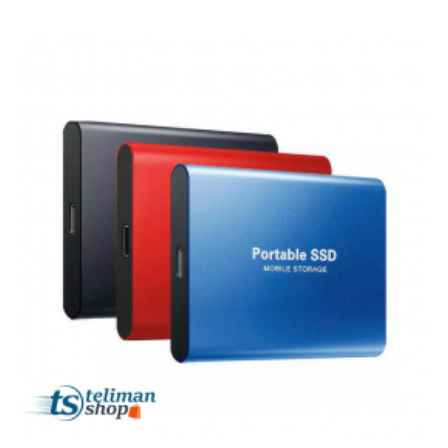
Et
Tablettes
Électroménager
Electronique
High-
Tech,
Audio,
TV
Homme
Femme
Bébé
Véhicules
Jeux