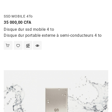
Et
Jouets
SSD MOBILE 4To
Santé
Prix
35 000,00 CFA
Et
Beauté
Disque dur ssd mobile 4 to
Disque dur portable externe à semi-conducteurs 4 to