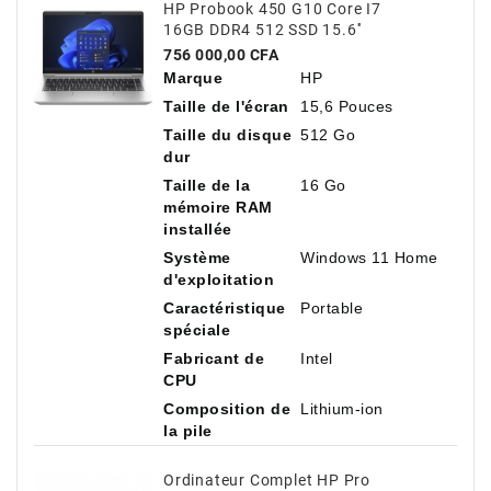
HP Probook 450 G10 Core I7
16GB DDR4 512 SSD 15.6''
Prix
756 000,00 CFA
Marque
HP
Taille de l'écran
15,6 Pouces
Taille du disque
512 Go
dur
Taille de la
16 Go
mémoire RAM
installée
Système
Windows 11 Home
d'exploitation
Caractéristique
Portable
spéciale
Fabricant de
Intel
CPU
Composition de
Lithium-ion
la pile
Ordinateur Complet HP Pro