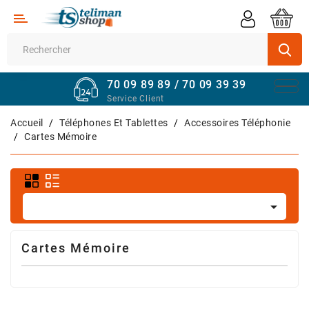
Catégorie
Supermarché
70 09 89 89 / 70 09 39 39
Véhicules
Service Client
Quincaillerie
Accueil
Téléphones Et Tablettes
Accessoires Téléphonie
Cartes Mémoire
Informatique
Sport
Et

Fitness
Maison
Cartes Mémoire
Et
Bureau
Téléphones