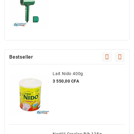
Bestseller
Lait Nido 400g
Prix
3 550,00 CFA
Nestlé Cerelac Bib 125g