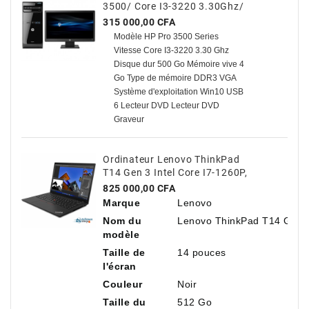
3500/ Core I3-3220 3.30Ghz/
500 Go HDD / 4 Go Avec TVA
Prix
315 000,00 CFA
Modèle HP Pro 3500 Series
Vitesse Core I3-3220 3.30 Ghz
Disque dur 500 Go Mémoire vive 4
Go Type de mémoire DDR3 VGA
Système d'exploitation Win10 USB
6 Lecteur DVD Lecteur DVD
Graveur
Ordinateur Lenovo ThinkPad
T14 Gen 3 Intel Core I7-1260P,
14" Antireflet, 16 Go De RAM,
Prix
825 000,00 CFA
512 Go De SSD NVMe
Marque
Lenovo
Nom du
Lenovo ThinkPad T14 Gen 
modèle
Taille de
14 pouces
l'écran
Couleur
Noir
Taille du
512 Go