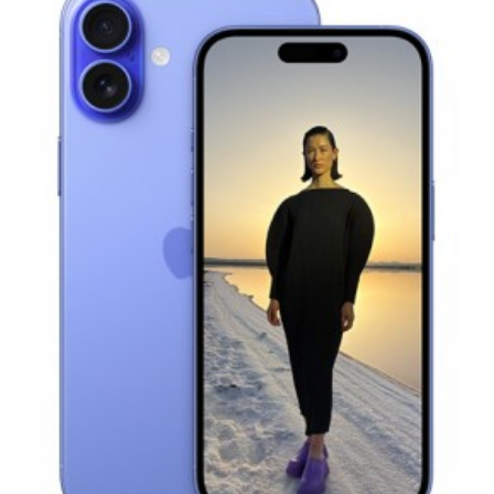
Et
Tablettes
Électroménager
Electronique
High-
Tech,
Audio,
TV
Homme
Femme
Bébé
Véhicules
Jeux