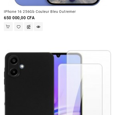
Et
Jouets
IPhone 16 256Gb Couleur Bleu Outremer
Prix
650 000,00 CFA
Santé
Et
Beauté