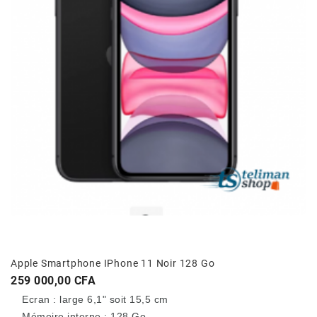
Apple Smartphone IPhone 11 Noir 128 Go
Prix
259 000,00 CFA
Ecran : large 6,1" soit 15,5 cm
Mémoire interne : 128 Go