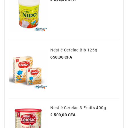
Nestlé Cerelac Bib 125g
Prix
650,00 CFA
Nestlé Cerelac 3 Fruits 400g
Prix
2 500,00 CFA