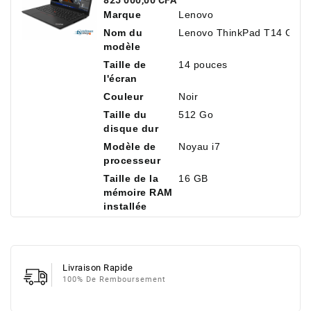
825 000,00 CFA
512 Go De SSD NVMe
Marque
Lenovo
Nom du
Lenovo ThinkPad T14 Gen 
modèle
Taille de
14 pouces
l'écran
Couleur
Noir
Taille du
512 Go
disque dur
Modèle de
Noyau i7
processeur
Taille de la
16 GB
mémoire RAM
installée
Livraison Rapide
100% De Remboursement