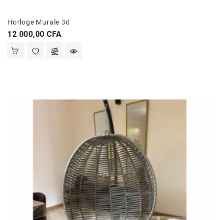
Et
Jouets
Horloge Murale 3d
Prix
12 000,00 CFA
Santé
Et
Beauté