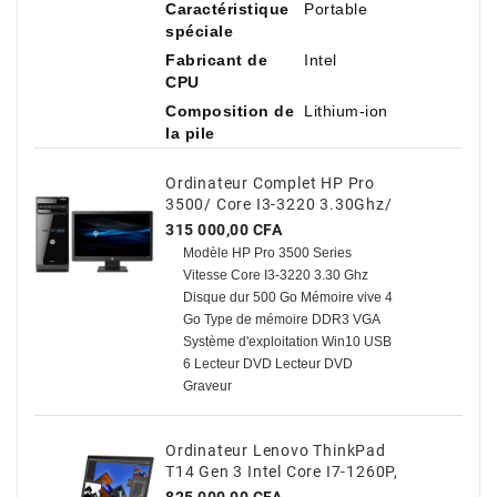
Caractéristique
Portable
spéciale
Fabricant de
Intel
CPU
Composition de
Lithium-ion
la pile
Ordinateur Complet HP Pro
3500/ Core I3-3220 3.30Ghz/
500 Go HDD / 4 Go Avec TVA
Prix
315 000,00 CFA
Modèle HP Pro 3500 Series
Vitesse Core I3-3220 3.30 Ghz
Disque dur 500 Go Mémoire vive 4
Go Type de mémoire DDR3 VGA
Système d'exploitation Win10 USB
6 Lecteur DVD Lecteur DVD
Graveur
Ordinateur Lenovo ThinkPad
T14 Gen 3 Intel Core I7-1260P,
14" Antireflet, 16 Go De RAM,
Prix