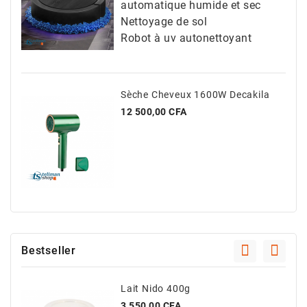
automatique humide et sec
Nettoyage de sol
Robot à uv autonettoyant
Sèche Cheveux 1600W Decakila
Prix
12 500,00 CFA
Bestseller
Lait Nido 400g
Prix
3 550,00 CFA