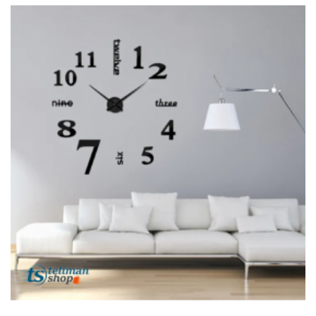
Et
Tablettes
Électroménager
Electronique
High-
Tech,
Audio,
TV
Homme
Femme
Bébé
Véhicules
Jeux