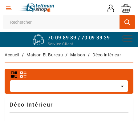
Catégorie
Supermarché
70 09 89 89 / 70 09 39 39
Véhicules
Service Client
Quincaillerie
Accueil
Maison Et Bureau
Maison
Déco Intérieur
Informatique
Sport

Et
Fitness
Déco Intérieur
Maison
Et
Bureau
Téléphones