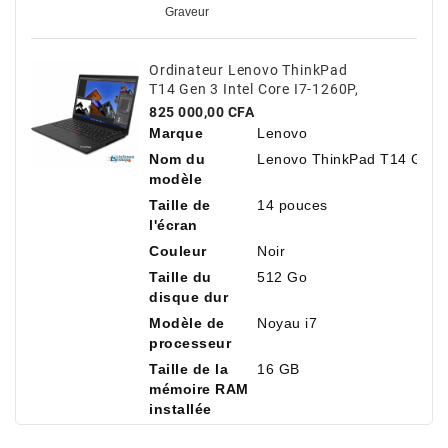
Graveur
Ordinateur Lenovo ThinkPad
T14 Gen 3 Intel Core I7-1260P,
14" Antireflet, 16 Go De RAM,
Prix
825 000,00 CFA
512 Go De SSD NVMe
Marque
Lenovo
Nom du
Lenovo ThinkPad T14 Gen 
modèle
Taille de
14 pouces
l'écran
Couleur
Noir
Taille du
512 Go
disque dur
Modèle de
Noyau i7
processeur
Taille de la
16 GB
mémoire RAM
installée