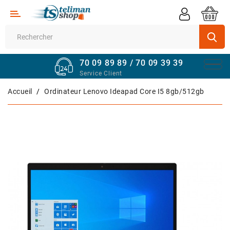
Catégorie
Supermarché
70 09 89 89 / 70 09 39 39
Véhicules
Service Client
Quincaillerie
Accueil
Ordinateur Lenovo Ideapad Core I5 8gb/512gb
Informatique
Sport
Et
Fitness
Maison
Et
Bureau
Téléphones