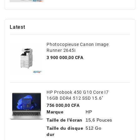
Latest
Photocopieuse Canon Image
Runner 2645i
Prix
3 900 000,00 CFA
HP Probook 450 G10 Core I7
16GB DDR4 512 SSD 15.6''
Prix
756 000,00 CFA
Marque
HP
Taille de l'écran
15,6 Pouces
Taille du disque
512 Go
dur