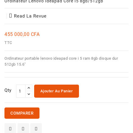
Ordinateur Lenovo Ideapad Core I5 8gb/512gb
Et
Jouets
Read La Revue
Santé
Et
Beauté
455 000,00 CFA
TTC
Ordinateur portable lenovo ideapad core i 5 ram 8gb disque dur
512gb 15.6"
Qty
Ajouter Au Panier
COMPARER