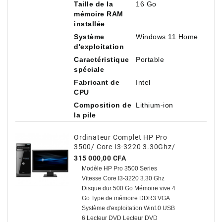
Taille de la
16 Go
mémoire RAM
installée
Système
Windows 11 Home
d'exploitation
Caractéristique
Portable
spéciale
Fabricant de
Intel
CPU
Composition de
Lithium-ion
la pile
Ordinateur Complet HP Pro
3500/ Core I3-3220 3.30Ghz/
500 Go HDD / 4 Go Avec TVA
Prix
315 000,00 CFA
Modèle HP Pro 3500 Series
Vitesse Core I3-3220 3.30 Ghz
Disque dur 500 Go Mémoire vive 4
Go Type de mémoire DDR3 VGA
Système d'exploitation Win10 USB
6 Lecteur DVD Lecteur DVD