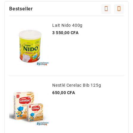
Bestseller
Lait Nido 400g
Prix
3 550,00 CFA
Nestlé Cerelac Bib 125g
Prix
650,00 CFA