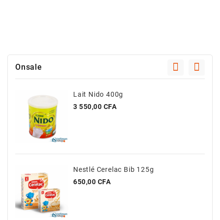
Onsale
Lait Nido 400g
Prix
3 550,00 CFA
Nestlé Cerelac Bib 125g
Prix
650,00 CFA