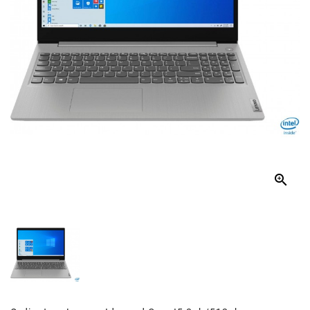
Et
Tablettes
Électroménager
Electronique
High-
Tech,
Audio,
TV

Homme
Femme
Bébé
Véhicules
Jeux