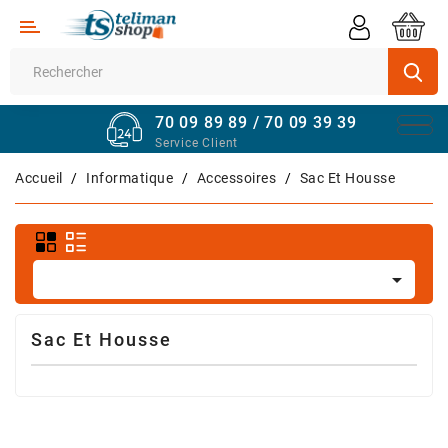
Catégorie
Supermarché
70 09 89 89 / 70 09 39 39
Véhicules
Service Client
Quincaillerie
Accueil
Informatique
Accessoires
Sac Et Housse
Informatique
Sport

Et
Fitness
Sac Et Housse
Maison
Et
Bureau
Téléphones