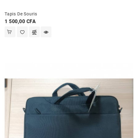
Et
Jouets
Tapis De Souris
Prix
1 500,00 CFA
Santé
Et
Beauté