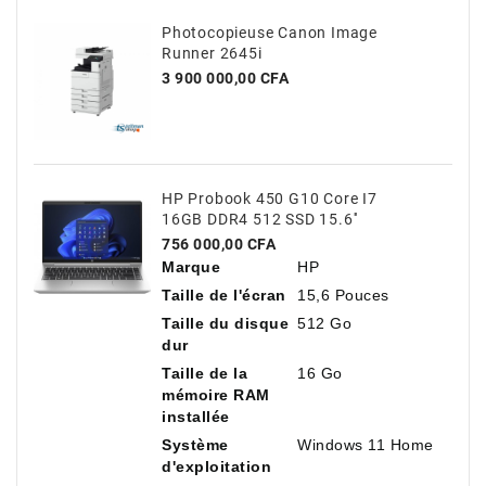
Photocopieuse Canon Image
Runner 2645i
Prix
3 900 000,00 CFA
HP Probook 450 G10 Core I7
16GB DDR4 512 SSD 15.6''
Prix
756 000,00 CFA
Marque
HP
Taille de l'écran
15,6 Pouces
Taille du disque
512 Go
dur
Taille de la
16 Go
mémoire RAM
installée
Système
Windows 11 Home
d'exploitation