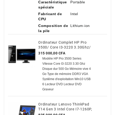
Caractéristique
Portable
spéciale
Fabricant de
Intel
CPU
Composition de
Lithium-ion
la pile
Ordinateur Complet HP Pro
3500/ Core I3-3220 3.30Ghz/
500 Go HDD / 4 Go Avec TVA
Prix
315 000,00 CFA
Modèle HP Pro 3500 Series
Vitesse Core I3-3220 3.30 Ghz
Disque dur 500 Go Mémoire vive 4
Go Type de mémoire DDR3 VGA
Système d'exploitation Win10 USB
6 Lecteur DVD Lecteur DVD
Graveur
Ordinateur Lenovo ThinkPad
T14 Gen 3 Intel Core I7-1260P,
14" Antireflet, 16 Go De RAM,
Prix