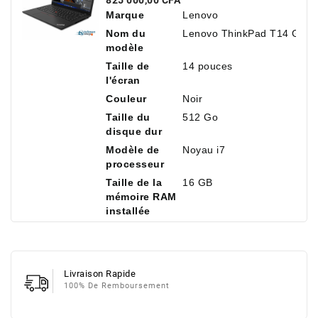
825 000,00 CFA
512 Go De SSD NVMe
Marque
Lenovo
Nom du
Lenovo ThinkPad T14 Gen 
modèle
Taille de
14 pouces
l'écran
Couleur
Noir
Taille du
512 Go
disque dur
Modèle de
Noyau i7
processeur
Taille de la
16 GB
mémoire RAM
installée
Livraison Rapide
100% De Remboursement