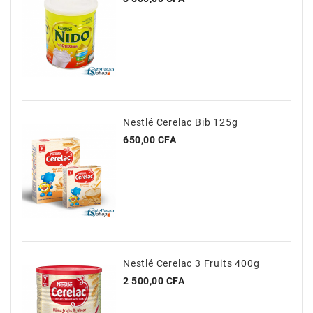
Nestlé Cerelac Bib 125g
Prix
650,00 CFA
Nestlé Cerelac 3 Fruits 400g
Prix
2 500,00 CFA