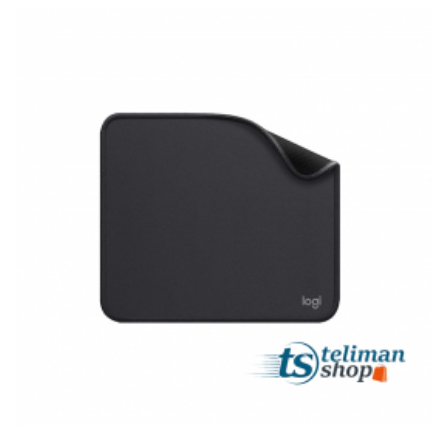
Et
Tablettes
Électroménager
Electronique
High-
Tech,
Audio,
TV
Homme
Femme
Bébé
Véhicules
Jeux