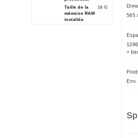
Dime
Taille de la
16 GB
mémoire RAM
565 
installée
Espac
1286
+ ba
Poid
Env.
Sp