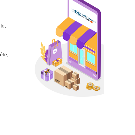
te,
ête,