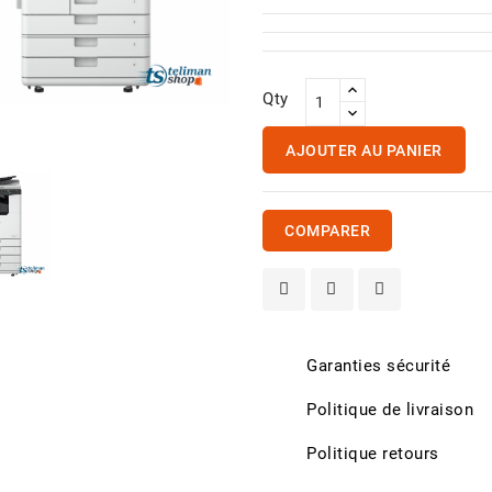
Qty
AJOUTER AU PANIER
COMPARER
Garanties sécurité
Politique de livraison
able RJ45 Cat 6
rix
Politique retours
25,00 CFA