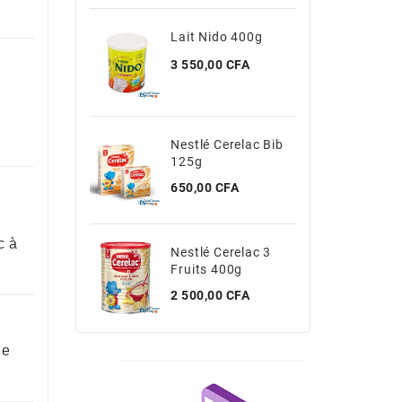
Lait Nido 400g
Lai
Prix
Prix
3 550,00 CFA
7 1
Nestlé Cerelac Bib
Nes
125g
200
Prix
Prix
650,00 CFA
4 1
c à
Nestlé Cerelac 3
Cab
Fruits 400g
Prix
425
Prix
2 500,00 CFA
ge