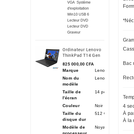
VGA Système
Form
d'exploitation
Win10 USB 6
*Néc
Lecteur DVD
Lecteur DVD
Graveur
Gram
Casse
Ordinateur Lenovo
ThinkPad T14 Gen
3 Intel Core I7-
Bac m
Prix
825 000,00 CFA
1260P, 14"
Marque
Lenovo
Antireflet, 16 Go
Rect
De RAM, 512 Go De
Nom du
Lenovo ThinkPad 
SSD NVMe
modèle
Taille de
14 pouces
Temp
l'écran
Couleur
Noir
4 se
À pa
Taille du
512 Go
disque dur
À la
Modèle de
Noyau i7
processeur