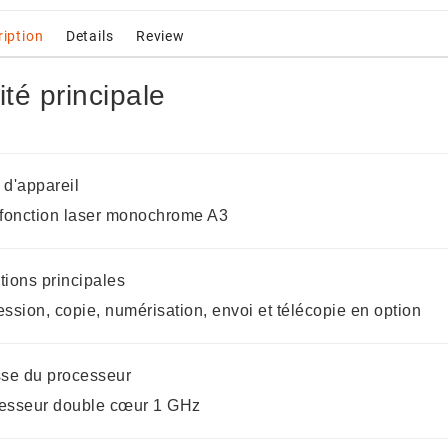
ription
Details
Review
iz Blanc
Gambiaka 50kg
ité principale
rix
5 900,00 CFA
estlé Cerelac Blé
 d'appareil
400g
ifonction laser monochrome A3
rix
 500,00 CFA
tions principales
ession, copie, numérisation, envoi et télécopie en option
sse du processeur
esseur double cœur 1 GHz