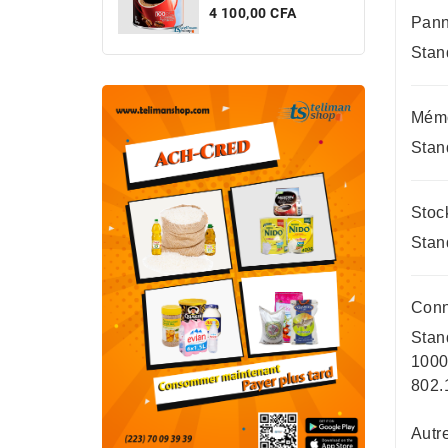
Prix
4 100,00 CFA
Pann
Stan
Mémo
Stan
Stoc
Stan
Conn
Stan
1000
802.
Autr