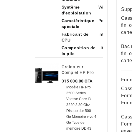
Système
Windows 11 Ho
Supp
d'exploitation
Casse
Caractéristique
Portable
fin, 
spéciale
carte
Fabricant de
Intel
CPU
Bac m
Composition de
Lithium-ion
fin, 
la pile
carte
Ordinateur
Complet HP Pro
3500/ Core I3-
Form
Prix
315 000,00 CFA
3220 3.30Ghz/ 500
Modèle HP Pro
Cass
Go HDD / 4 Go
3500 Series
Avec TVA
Form
Vitesse Core I3-
Form
3220 3.30 Ghz
Disque dur 500
Casse
Go Mémoire vive 4
Go Type de
Form
mémoire DDR3
enve