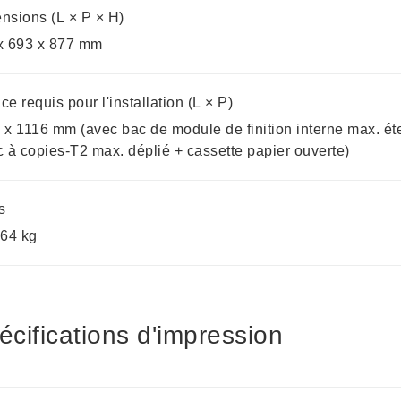
nsions (L × P × H)
x 693 x 877 mm
e requis pour l'installation (L × P)
 x 1116 mm (avec bac de module de finition interne max. é
c à copies-T2 max. déplié + cassette papier ouverte)
s
 64 kg
écifications d'impression