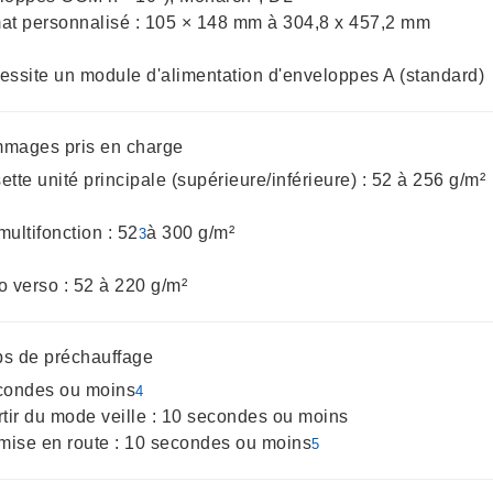
at personnalisé : 105 × 148 mm à 304,8 x 457,2 mm
essite un module d'alimentation d'enveloppes A (standard)
mages pris en charge
tte unité principale (supérieure/inférieure) : 52 à 256 g/m²
ultifonction : 52
à 300 g/m²
3
o verso : 52 à 220 g/m²
T14 Gen 3
s de préchauffage
condes ou moins
4
rtir du mode veille : 10 secondes ou moins
 mise en route : 10 secondes ou moins
5