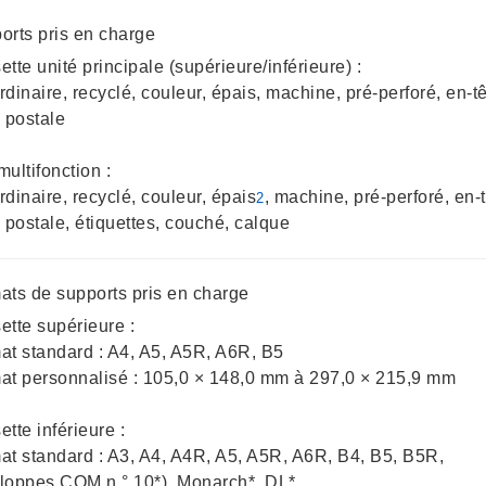
me
orts pris en charge
tte unité principale (supérieure/inférieure) :
ordinaire, recyclé, couleur, épais, machine, pré-perforé, en-tê
 postale
ultifonction :
ordinaire, recyclé, couleur, épais
, machine, pré-perforé, en-t
2
 postale, étiquettes, couché, calque
ats de supports pris en charge
ette supérieure :
at standard : A4, A5, A5R, A6R, B5
at personnalisé : 105,0 × 148,0 mm à 297,0 × 215,9 mm
tte inférieure :
at standard : A3, A4, A4R, A5, A5R, A6R, B4, B5, B5R,
loppes COM n ° 10*), Monarch*, DL*