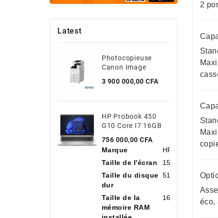
2 po
Latest
Capa
Stand
Photocopieuse
Maxi
Canon Image
cass
Runner 2645i
Prix
3 900 000,00 CFA
Capac
HP Probook 450
Stand
G10 Core I7 16GB
Maxi
DDR4 512 SSD
Prix
756 000,00 CFA
copi
15.6''
Marque
HP
Taille de l'écran
15,6 Pouces
Taille du disque
512 Go
Optio
dur
Asse
Taille de la
16 Go
éco,
mémoire RAM
installée