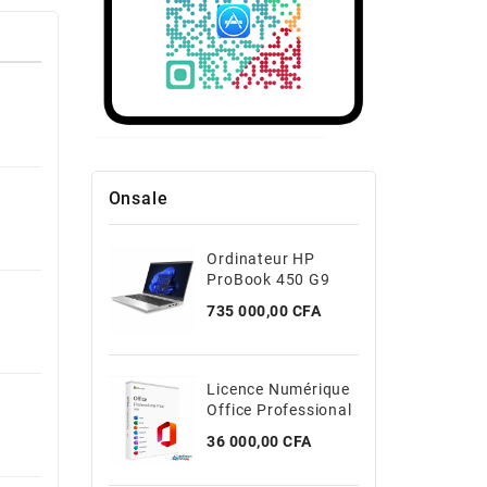
Onsale
Ordinateur HP
ProBook 450 G9
Core I5 12th 8Go/
Prix
735 000,00 CFA
512Go
Licence Numérique
Office Professional
Plus 2021
Prix
36 000,00 CFA