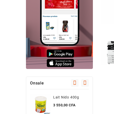
Onsale
Lait Nido 400g
C
Prix
P
3 550,00 CFA
4