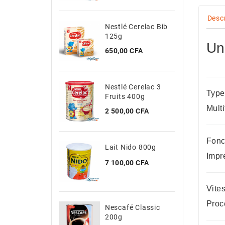
Desc
Nestlé Cerelac Bib
R
125g
Un
Prix
P
650,00 CFA
2
Nestlé Cerelac 3
N
Type
Fruits 400g
Mult
Prix
P
2 500,00 CFA
2
Fonc
Lait Nido 800g
Impr
Prix
7 100,00 CFA
Vite
Proc
Nescafé Classic
200g