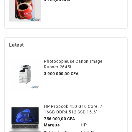
Latest
Photocopieuse Canon Image
Runner 2645i
Prix
3 900 000,00 CFA
HP Probook 450 G10 Core I7
16GB DDR4 512 SSD 15.6''
Prix
756 000,00 CFA
Marque
HP