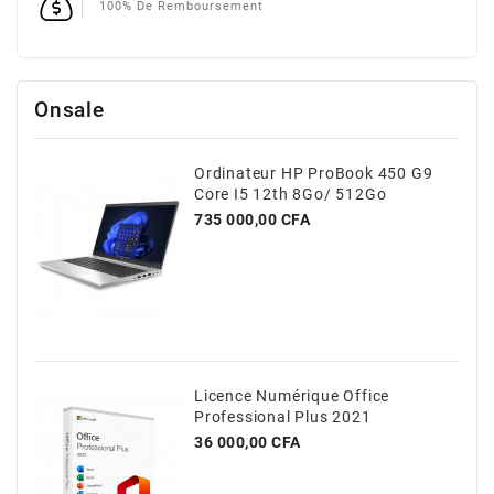
100% De Remboursement
Onsale
Ordinateur HP ProBook 450 G9
Core I5 12th 8Go/ 512Go
Prix
735 000,00 CFA
Licence Numérique Office
Professional Plus 2021
Prix
36 000,00 CFA