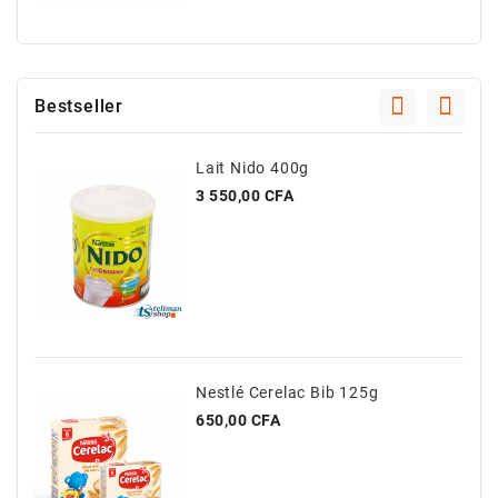
Bestseller
Lait Nido 400g
Prix
3 550,00 CFA
Nestlé Cerelac Bib 125g
Prix
650,00 CFA