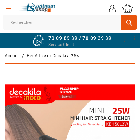
Catégorie
Supermarché
70 09 89 89 / 70 09 39 39
Véhicules
Service Client
Quincaillerie
Accueil
Fer A Lisser Decakila 25w
Informatique
Sport
Et
Fitness
Maison
Et
Bureau
Téléphones