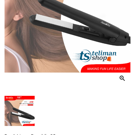
Et
Tablettes
Électroménager
Electronique
High-
Tech,
Audio,
TV

Homme
Femme
Bébé
Véhicules
Jeux