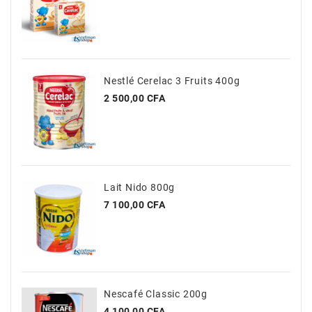
Nestlé Cerelac 3 Fruits 400g
Prix
2 500,00 CFA
Lait Nido 800g
Prix
7 100,00 CFA
Nescafé Classic 200g
Prix
4 100,00 CFA