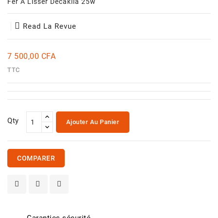
Fer A Lisser Decakila 25w
Et
Jouets
Read La Revue
Santé
Et
Beauté
7 500,00 CFA
TTC
Qty
Ajouter Au Panier
COMPARER
Garanties sécurité