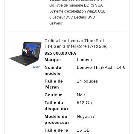
Go Type de mémoire DDR3 VGA
Système d'exploitation Win10 USB
6 Lecteur DVD Lecteur DVD
Graveur
Ordinateur Lenovo ThinkPad
T14 Gen 3 Intel Core I7-1260P,
14" Antireflet, 16 Go De RAM,
Prix
825 000,00 CFA
512 Go De SSD NVMe
Marque
Lenovo
Nom du
Lenovo ThinkPad T14 Gen 
modèle
Taille de
14 pouces
l'écran
Couleur
Noir
Taille du
512 Go
disque dur
Modèle de
Noyau i7
processeur
Taille de la
16 GB