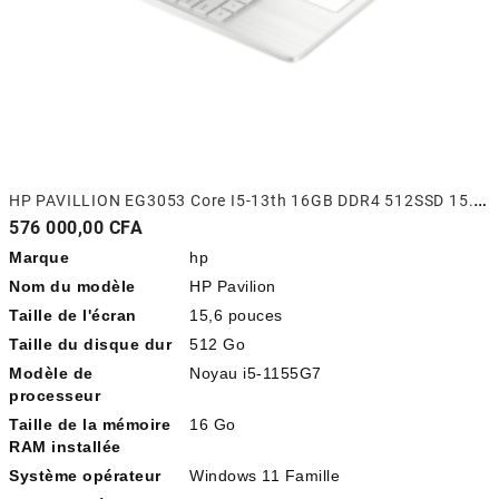
H
P PAVILLION EG3053 Core I5-13th 16GB DDR4 512SSD 15.6'' Touch Screen (sans TVA)
Prix
576 000,00 CFA
Marque
hp
Nom du modèle
HP Pavilion
Taille de l'écran
15,6 pouces
Taille du disque dur
512 Go
Modèle de
Noyau i5-1155G7
processeur
Taille de la mémoire
16 Go
RAM installée
Système opérateur
Windows 11 Famille