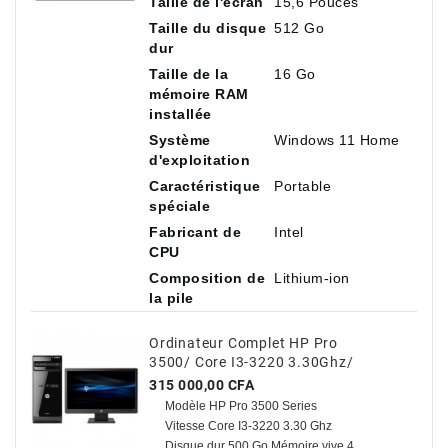
Taille de l'écran
15,6 Pouces
Taille du disque
512 Go
dur
Taille de la
16 Go
mémoire RAM
installée
Système
Windows 11 Home
d'exploitation
Caractéristique
Portable
spéciale
Fabricant de
Intel
CPU
Composition de
Lithium-ion
la pile
Ordinateur Complet HP Pro
3500/ Core I3-3220 3.30Ghz/
500 Go HDD / 4 Go Avec TVA
Prix
315 000,00 CFA
Modèle HP Pro 3500 Series
Vitesse Core I3-3220 3.30 Ghz
Disque dur 500 Go Mémoire vive 4