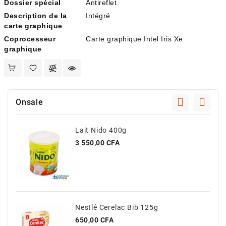
Dossier spécial
Antireflet
Description de la
Intégré
carte graphique
Coprocesseur
Carte graphique Intel Iris Xe
graphique
Onsale
Lait Nido 400g
Prix
3 550,00 CFA
Nestlé Cerelac Bib 125g
Prix
650,00 CFA