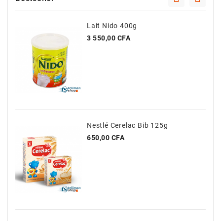
Lait Nido 400g
Prix
3 550,00 CFA
Nestlé Cerelac Bib 125g
Prix
650,00 CFA