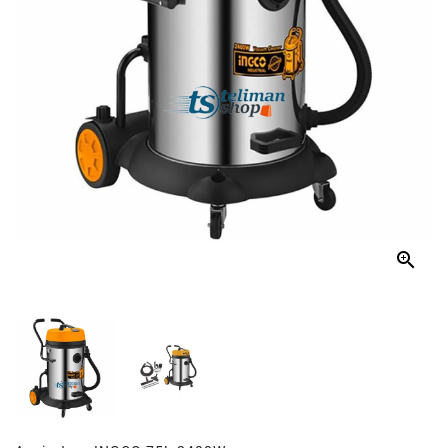
Et
Tablettes
Électroménager
Electronique
High-
Tech,
Audio,
TV

Homme
Femme
Bébé
Véhicules
Jeux