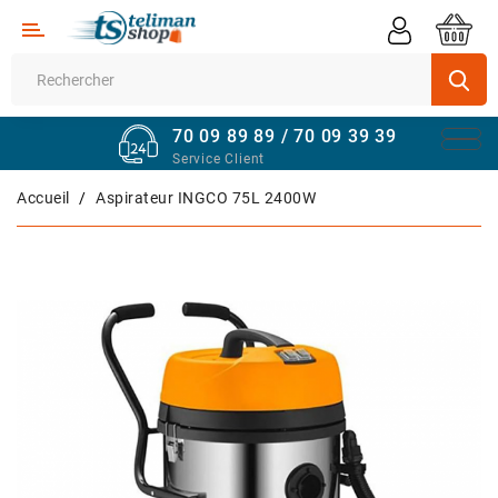
Catégorie
Supermarché
70 09 89 89 / 70 09 39 39
Véhicules
Service Client
Quincaillerie
Accueil
Aspirateur INGCO 75L 2400W
Informatique
Sport
Et
Fitness
Maison
Et
Bureau
Téléphones