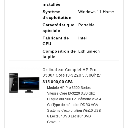
installée
Système
Windows 11 Home
d'exploitation
Caractéristique
Portable
spéciale
Fabricant de
Intel
CPU
Composition de
Lithium-ion
la pile
Ordinateur Complet HP Pro
3500/ Core I3-3220 3.30Ghz/
500 Go HDD / 4 Go Avec TVA
Prix
315 000,00 CFA
Modèle HP Pro 3500 Series
Vitesse Core I3-3220 3.30 Ghz
Disque dur 500 Go Mémoire vive 4
Go Type de mémoire DDR3 VGA
Système d'exploitation Win10 USB
6 Lecteur DVD Lecteur DVD
Graveur