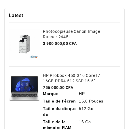
Latest
Photocopieuse Canon Image
Runner 2645i
Prix
3 900 000,00 CFA
HP Probook 450 G10 Core I7
16GB DDR4 512 SSD 15.6''
Prix
756 000,00 CFA
Marque
HP
Taille de l'écran
15,6 Pouces
Taille du disque
512 Go
dur
Taille de la
16 Go
mémoire RAM