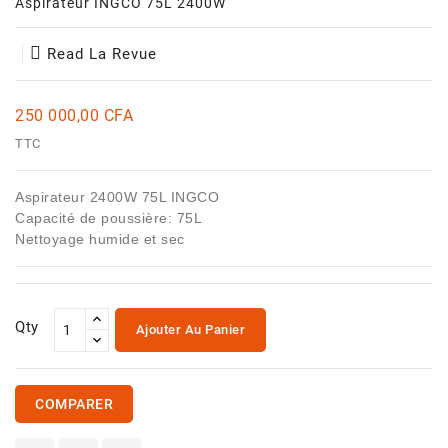
Aspirateur INGCO 75L 2400W
Et
Jouets
Read La Revue
Santé
Et
Beauté
250 000,00 CFA
TTC
Aspirateur 2400W 75L INGCO
Capacité de poussière: 75L
Nettoyage humide et sec
Qty
Ajouter Au Panier
COMPARER