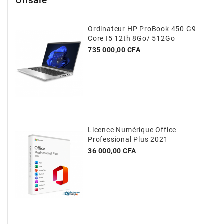
Onsale
Ordinateur HP ProBook 450 G9
Core I5 12th 8Go/ 512Go
Prix
735 000,00 CFA
Licence Numérique Office
Professional Plus 2021
Prix
36 000,00 CFA