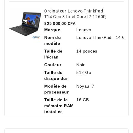
Ordinateur Lenovo ThinkPad
T14 Gen 3 Intel Core I7-1260P,
14" Antireflet, 16 Go De RAM,
Prix
825 000,00 CFA
512 Go De SSD NVMe
Marque
Lenovo
Nom du
Lenovo ThinkPad T14 Gen 
modèle
Taille de
14 pouces
l'écran
Couleur
Noir
Taille du
512 Go
disque dur
Modèle de
Noyau i7
processeur
Taille de la
16 GB
mémoire RAM
installée