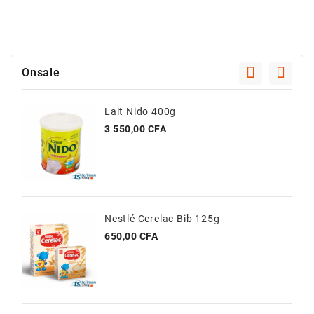
Onsale
Lait Nido 400g
Prix
3 550,00 CFA
Nestlé Cerelac Bib 125g
Prix
650,00 CFA