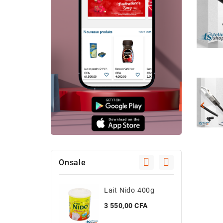

Onsale
Lait Nido 400g
C
Prix
P
3 550,00 CFA
4