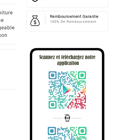
iture
Remboursement Garantie
ue
100% De Remboursement
geable
son