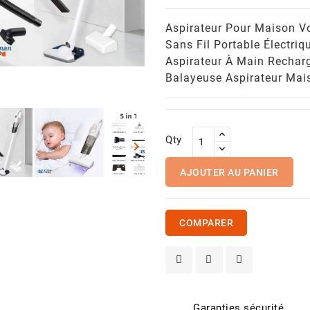
Aspirateur Pour Maison Vo
Sans Fil Portable Électriq
Aspirateur À Main Rechar
Balayeuse Aspirateur Mai
Qty

AJOUTER AU PANIER
COMPARER
able RJ45 Cat 6
rix
25,00 CFA
Garanties sécurité