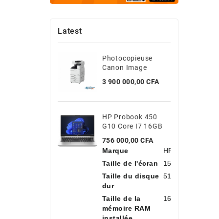
Latest
Photocopieuse
Canon Image
Runner 2645i
Prix
3 900 000,00 CFA
HP Probook 450
G10 Core I7 16GB
DDR4 512 SSD
Prix
756 000,00 CFA
15.6''
Marque
HP
Taille de l'écran
15,6 Pouces
Taille du disque
512 Go
dur
Taille de la
16 Go
mémoire RAM
installée