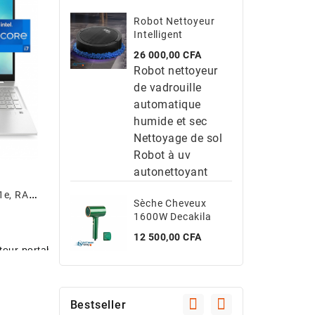
Robot Nettoyeur
Intelligent
Prix
26 000,00 CFA
Robot nettoyeur
de vadrouille
automatique
humide et sec
Nettoyage de sol
Robot à uv
autonettoyant
H
P Pavilion 15, Intel Core I7 11e, RAM 16 Go, SSD 512 Go
Cable RJ45 Cat 6
Samsung 
Sèche Cheveux
Prix
Prix
425,00 CFA
102 000,
1600W Decakila
Prix
12 500,00 CFA
teur portable HP Pavillon 15
ouces
 naturel
Bestseller
o