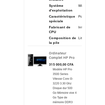
Système
Windows 11 Ho
d'exploitation
Caractéristique
Portable
spéciale
Fabricant de
Intel
CPU
Composition de
Lithium-ion
la pile
Ordinateur
Complet HP Pro
3500/ Core I3-
Prix
315 000,00 CFA
3220 3.30Ghz/ 500
Modèle HP Pro
Go HDD / 4 Go
3500 Series
Avec TVA
Vitesse Core I3-
3220 3.30 Ghz
Disque dur 500
Go Mémoire vive 4
Go Type de
mémoire DDR3