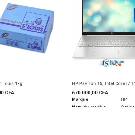
t Louis 1kg
Prix
00 CFA
670 000,00 CFA
Marque
HP
Nom du modèle
Ordina
Taille de l'écran
15,6 p
Couleur
Argent
Taille du disque dur
512 G