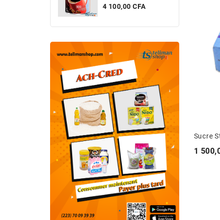
Prix
4 100,00 CFA
Sucre S
Prix
1 500,