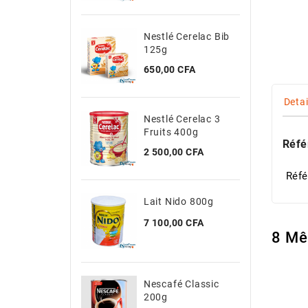
Nestlé Cerelac Bib
R
125g
Prix
P
650,00 CFA
2
Detai
Nestlé Cerelac 3
N
Fruits 400g
Réfé
Prix
P
2 500,00 CFA
2
Réfé
Lait Nido 800g
Prix
7 100,00 CFA
8 Mê
Nescafé Classic
200g