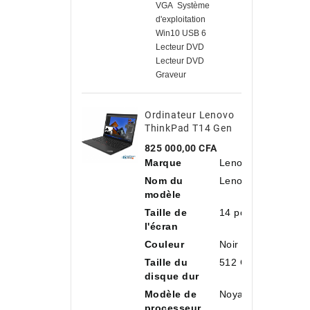
VGA Système
d'exploitation
Win10 USB 6
Lecteur DVD
Lecteur DVD
Graveur
Ordinateur Lenovo
ThinkPad T14 Gen
3 Intel Core I7-
Prix
825 000,00 CFA
1260P, 14"
Marque
Lenovo
Antireflet, 16 Go
De RAM, 512 Go De
Nom du
Lenovo ThinkPad 
SSD NVMe
modèle
Taille de
14 pouces
l'écran
Couleur
Noir
Taille du
512 Go
disque dur
Modèle de
Noyau i7
processeur