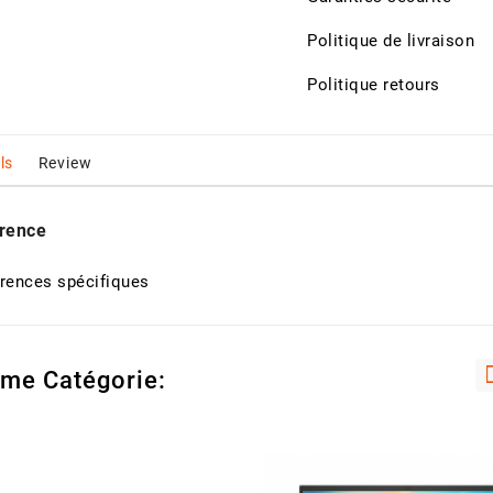
Politique de livraison
iz Blanc
Gambiaka 50kg
Politique retours
rix
5 900,00 CFA
ls
Review
estlé Cerelac Blé
400g
rence
rix
 500,00 CFA
rences spécifiques
me Catégorie: