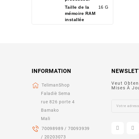
Taille de la
16 GB
mémoire RAM
installée
INFORMATION
NEWSLET
Veut Obten
TelimanShop
Mises À Jo
Faladiè Sema
rue 826 porte 4
Bamako
Mali
70098989 / 70093939
/ 20203073