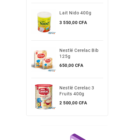
i7
Lait Nido 400g
Lai
Prix
Prix
3 550,00 CFA
7 1
s 11 Professionnel
Nestlé Cerelac Bib
Nes
125g
200
Prix
Prix
650,00 CFA
4 1
Nestlé Cerelac 3
Cab
Fruits 400g
Prix
425
Prix
2 500,00 CFA